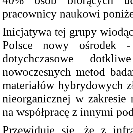
40% osób biorących ud
pracownicy naukowi poniżej
Inicjatywa tej grupy wiod
Polsce nowy ośrodek -
dotychczasowe dotkli
nowoczesnych metod badań 
materiałów hybrydowych zło
nieorganicznej w zakresie 
na współpracę z innymi po
Przewiduje się, że z infr