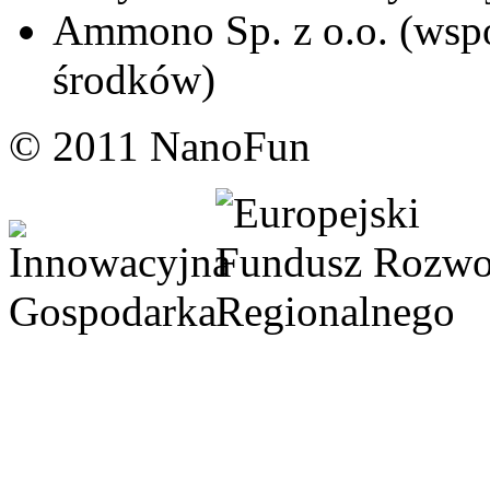
Ammono Sp. z o.o. (wspó
środków)
© 2011 NanoFun