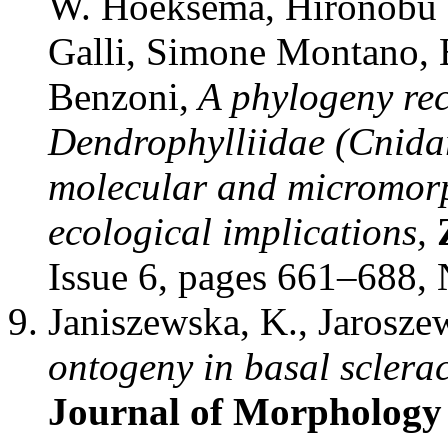
W. Hoeksema, Hironobu F
Galli, Simone Montano, E
Benzoni,
A phylogeny rec
Dendrophylliidae (Cnidar
molecular and micromorph
ecological implications,
Issue 6
,
pages 661–688
,
Janiszewska, K., Jaroszewi
ontogeny in basal sclera
Journal of Morphology