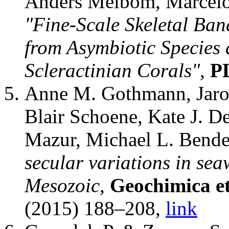
Anders Meibom, Marcelo V
"Fine-Scale Skeletal Ban
from Asymbiotic Species
Scleractinian Corals",
P
Anne M. Gothmann, Jarosł
Blair Schoene, Kate J. De
Mazur, Michael L. Bende
secular variations in sea
Mesozoic
,
Geochimica e
(2015) 188–208,
link