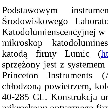
Podstawowym instrume
Środowiskowego Laborato
Katodolumienscencyjnej w I
mikroskop katodolumin
katodą firmy Lumic (
h
sprzężony jest z systeme
Princeton Instruments 
chłodzoną powietrzem, 
40-285 CL. Konstrukcja urz
mikroskopu optycznego f