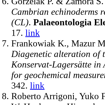
Gorzelak P. & Zamora S.
Cambrian echinoderms r
(CL)
.
Palaeontologia El
17.
link
Frankowiak K., Mazur M.
Diagenetic alteration of 
Konservat-Lagersätte in 
for geochemical measure
342.
link
Roberto Arrigoni, Yuko F.