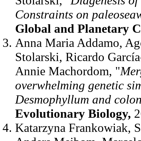
Stolarski,
"
Diagenesis of
Constraints on paleosea
Global and Planetary 
Anna Maria Addamo, Agos
Stolarski, Ricardo Garcí
Annie Machordom, "
Merg
overwhelming genetic sim
Desmophyllum and colon
Evolutionary Biology,
Katarzyna Frankowiak, S