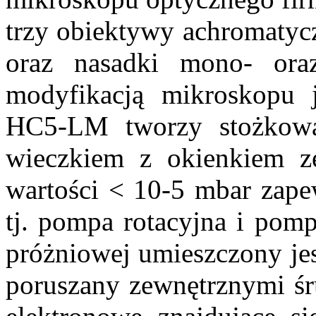
trzy obiektywy achromatycz
oraz nasadki mono- oraz
modyfikacją mikroskopu j
HC5-LM tworzy stożkowa
wieczkiem z okienkiem z
wartości < 10-5 mbar zap
tj. pompa rotacyjna i pom
próżniowej umieszczony je
poruszany zewnętrznymi śr