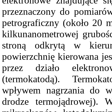
elektronowe znajdujące s
przeznaczony do pomiarów 
petrograficzny (około 20 
kilkunanometrowej gruboś
stroną odkrytą w kier
powierzchnię kierowana je
przez działo elektro
(termokatodą). Termok
wpływem nagrzania do wy
drodze termojądrowej). 