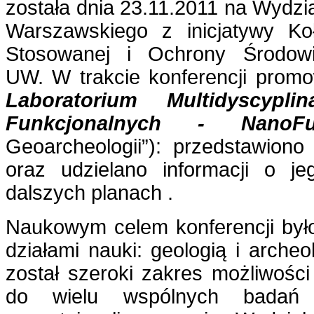
została dnia 23.11.2011 na Wydzia
Warszawskiego z inicjatywy K
Stosowanej i Ochrony Środowi
UW. W trakcie konferencji pro
Laboratorium Multidyscypli
Funkcjonalnych - NanoF
Geoarcheologii”): przedstawiono
oraz udzielano informacji o je
dalszych planach .
Naukowym celem konferencji był
działami nauki: geologią i arche
został szeroki zakres możliwośc
do wielu wspólnych badań i