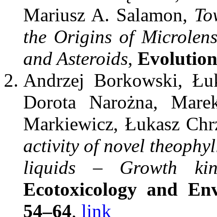
Mariusz A. Salamon,
To
the Origins of Microlen
and Asteroids
,
Evolution
Andrzej Borkowski, Łu
Dorota Narożna, Marek
Markiewicz, Łukasz Ch
activity of novel theophy
liquids – Growth kine
Ecotoxicology and Env
54–64
,
link